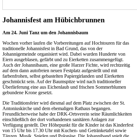
Johannisfest am Hübichbrunnen
Am 24. Juni Tanz um den Johannisbaum
Wochen vorher laufen die Vorbereitungen auf Hochtouren für das
traditionelle Johannisfest in Bad Grund, das von der
Johannigemeinde organisiert wird. Dabei wurden Hunderte von
Eiern ausgeblasen, gefärbt und zu Eierketten zusammengefügt.
Auch der Johannibaum, eine große Harzer Fichte, wird rechtzeitig
auf dem dann autofreien neuen Festplatz aufgestellt und mit
farbenfrohen, selbst gebastelten Papiergirlanden und Eierketten
geschmückt sein. Auf der Baumspitze wird nach traditioneller
Überlieferung eine aus Eichenlaub und frischen Sommerblumen
gebundene Krone gesetzt.
Die Traditionsfeier wird diesmal auf dem Platz zwischen der St.
Antoniuskirche und dem ehemaligen Rathaus begangen.
Freundlicherweise habe der DRK-Ortsverein seine Räumlichkeiten
einschließlich der dort vorhandenen sanitären Anlagen zur
Verfügung gestellt. Der Höhepunkt für die Kinder ist das Kinderfest
von 15 Uhr bis 17.30 Uhr mit Kuchen- und Getränketafel sowie
Tänzen, Musik, Spielen und Polonäse. Die Johanniband spielt die