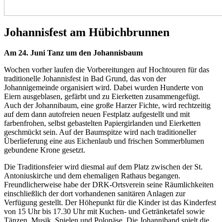
Johannisfest am Hübichbrunnen
Am 24. Juni Tanz um den Johannisbaum
Wochen vorher laufen die Vorbereitungen auf Hochtouren für das
traditionelle Johannisfest in Bad Grund, das von der
Johannigemeinde organisiert wird. Dabei wurden Hunderte von
Eiern ausgeblasen, gefärbt und zu Eierketten zusammengefügt.
Auch der Johannibaum, eine große Harzer Fichte, wird rechtzeitig
auf dem dann autofreien neuen Festplatz aufgestellt und mit
farbenfrohen, selbst gebastelten Papiergirlanden und Eierketten
geschmückt sein. Auf der Baumspitze wird nach traditioneller
Überlieferung eine aus Eichenlaub und frischen Sommerblumen
gebundene Krone gesetzt.
Die Traditionsfeier wird diesmal auf dem Platz zwischen der St.
Antoniuskirche und dem ehemaligen Rathaus begangen.
Freundlicherweise habe der DRK-Ortsverein seine Räumlichkeiten
einschließlich der dort vorhandenen sanitären Anlagen zur
Verfügung gestellt. Der Höhepunkt für die Kinder ist das Kinderfest
von 15 Uhr bis 17.30 Uhr mit Kuchen- und Getränketafel sowie
Tänzen, Musik, Spielen und Polonäse. Die Johanniband spielt die